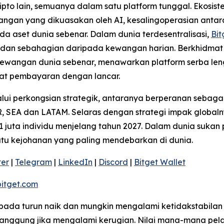
pto lain, semuanya dalam satu platform tunggal. Ekosi
angan yang dikuasakan oleh AI, kesalingoperasian antara
da aset dunia sebenar. Dalam dunia terdesentralisasi,
Bit
t dan sebahagian daripada kewangan harian. Berkhidmat 
ewangan dunia sebenar, menawarkan platform serba len
t pembayaran dengan lancar.
ui perkongsian strategik, antaranya berperanan sebagai
 SEA dan LATAM. Selaras dengan strategi impak globaln
 juta individu menjelang tahun 2027. Dalam dunia sukan 
satu kejohanan yang paling mendebarkan di dunia.
ter
|
Telegram
|
LinkedIn
|
Discord
|
Bitget Wallet
itget.com
kepada turun naik dan mungkin mengalami ketidakstabilan
ggung jika mengalami kerugian. Nilai mana-mana pelab