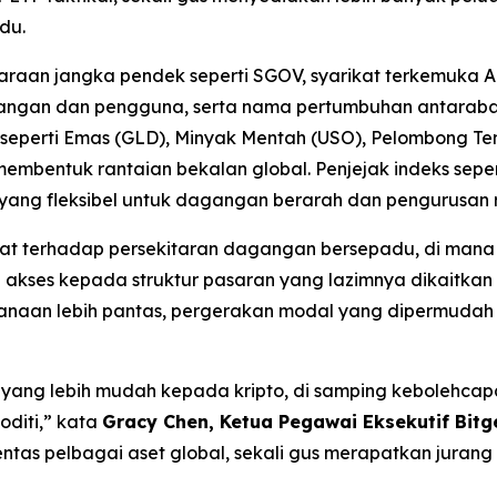
du.
araan jangka pendek seperti SGOV, syarikat terkemuka Am
ngan dan pengguna, serta nama pertumbuhan antarabangs
i seperti Emas (GLD), Minyak Mentah (USO), Pelombong
ntuk rantaian bekalan global. Penjejak indeks sepert
ng fleksibel untuk dagangan berarah dan pengurusan ri
t terhadap persekitaran dagangan bersepadu, di mana as
 akses kepada struktur pasaran yang lazimnya dikaitkan
anaan lebih pantas, pergerakan modal yang dipermudah s
yang lebih mudah kepada kripto, di samping kebolehc
oditi,” kata
Gracy Chen, Ketua Pegawai Eksekutif Bitge
erentas pelbagai aset global, sekali gus merapatkan ju