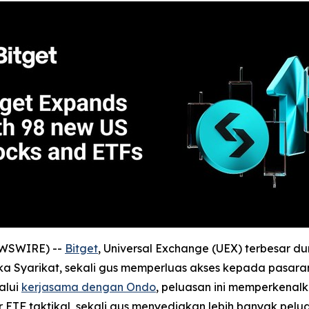
EWSWIRE) --
Bitget
, Universal Exchange (UEX) terbesar
 Syarikat, sekali gus memperluas akses kepada pasaran
alui
kerjasama dengan Ondo
, peluasan ini memperkenal
tur ETF taktikal, sekali gus menyediakan lebih banyak p