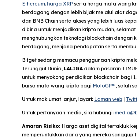
Ethereum
.
harga XRP
serta harga mata wang kri
berdagang dengan lebih bijak melalui alat dag
dan BNB Chain serta akses yang lebih luas kepa
dibina untuk menjadikan kripto mudah, selama
menghubungkan teknologi blockchain dengan k
berdagang, menjana pendapatan serta membua
Bitget sedang memacu penggunaan kripto melal
Terunggul Dunia,
LALIGA
dalam pasaran TIMUR,
untuk menyokong pendidikan blockchain bagi 1.1
bursa mata wang kripto bagi
MotoGP™
, salah 
Untuk maklumat lanjut, layari:
Laman web
|
Twit
Untuk pertanyaan media, sila hubungi:
media@b
Amaran Risiko:
Harga aset digital tertakluk 
memperuntukkan dana yang mereka sanggup tan