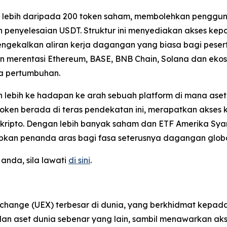
an lebih daripada 200 token saham, membolehkan penggun
n penyelesaian USDT. Struktur ini menyediakan akses ke
gekalkan aliran kerja dagangan yang biasa bagi peserta be
in merentasi Ethereum, BASE, BNB Chain, Solana dan ekos
ta pertumbuhan.
 lebih ke hadapan ke arah sebuah platform di mana aset d
oken berada di teras pendekatan ini, merapatkan akses 
kripto. Dengan lebih banyak saham dan ETF Amerika Syari
tapkan penanda aras bagi fasa seterusnya dagangan globa
nda, sila lawati
di sini
.
xchange (UEX) terbesar di dunia, yang berkhidmat kepa
F dan aset dunia sebenar yang lain, sambil menawarkan 