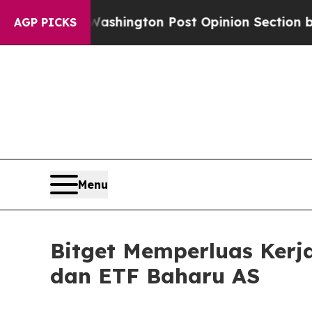
e Washington Post Opinion Section but at Least 
AGP PICKS
Menu
Bitget Memperluas Ker
dan ETF Baharu AS