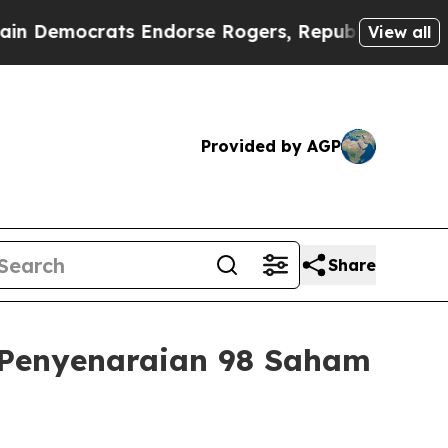
rats Endorse Rogers, Republicans Endorse Talar
View all
Provided by AGP
Share
 Penyenaraian 98 Saham