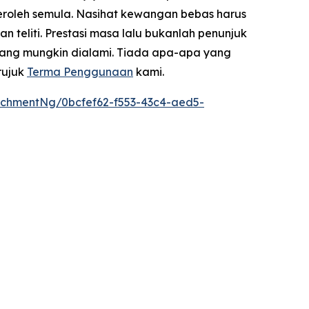
eroleh semula. Nasihat kewangan bebas harus
teliti. Prestasi masa lalu bukanlah penunjuk
yang mungkin dialami. Tiada apa-apa yang
rujuk
Terma Penggunaan
kami.
chmentNg/0bcfef62-f553-43c4-aed5-