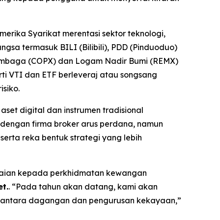
erika Syarikat merentasi sektor teknologi,
a termasuk BILI (Bilibili), PDD (Pinduoduo)
 Tembaga (COPX) dan Logam Nadir Bumi (REMX)
i VTI dan ETF berleveraj atau songsang
siko.
et digital dan instrumen tradisional
 dengan firma broker arus perdana, namun
erta reka bentuk strategi yang lebih
apaian kepada perkhidmatan kewangan
t.
. “Pada tahun akan datang, kami akan
rang antara dagangan dan pengurusan kekayaan,”