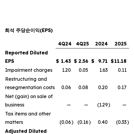
희석 주당순이익(EPS)
4Q24
4Q25
2024
2025
Reported Diluted
EPS
$
1.43
$
2.56
$
9.71
$
11.18
Impairment charges
1.20
0.05
1.63
0.11
Restructuring and
resegmentation costs
0.06
0.08
0.20
0.17
Net (gain) on sale of
business
—
—
(1.29
)
—
Tax items and other
matters
(0.06
)
(0.16
)
0.40
(0.33
)
Adjusted Diluted