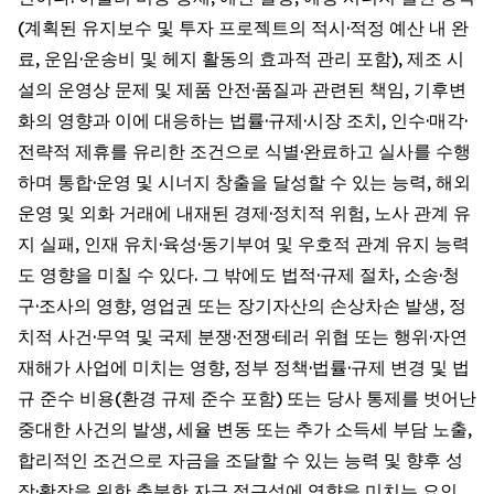
(계획된 유지보수 및 투자 프로젝트의 적시·적정 예산 내 완
료, 운임·운송비 및 헤지 활동의 효과적 관리 포함), 제조 시
설의 운영상 문제 및 제품 안전·품질과 관련된 책임, 기후변
화의 영향과 이에 대응하는 법률·규제·시장 조치, 인수·매각·
전략적 제휴를 유리한 조건으로 식별·완료하고 실사를 수행
하며 통합·운영 및 시너지 창출을 달성할 수 있는 능력, 해외
운영 및 외화 거래에 내재된 경제·정치적 위험, 노사 관계 유
지 실패, 인재 유치·육성·동기부여 및 우호적 관계 유지 능력
도 영향을 미칠 수 있다. 그 밖에도 법적·규제 절차, 소송·청
구·조사의 영향, 영업권 또는 장기자산의 손상차손 발생, 정
치적 사건·무역 및 국제 분쟁·전쟁·테러 위협 또는 행위·자연
재해가 사업에 미치는 영향, 정부 정책·법률·규제 변경 및 법
규 준수 비용(환경 규제 준수 포함) 또는 당사 통제를 벗어난
중대한 사건의 발생, 세율 변동 또는 추가 소득세 부담 노출,
합리적인 조건으로 자금을 조달할 수 있는 능력 및 향후 성
장·확장을 위한 충분한 자금 접근성에 영향을 미치는 요인,