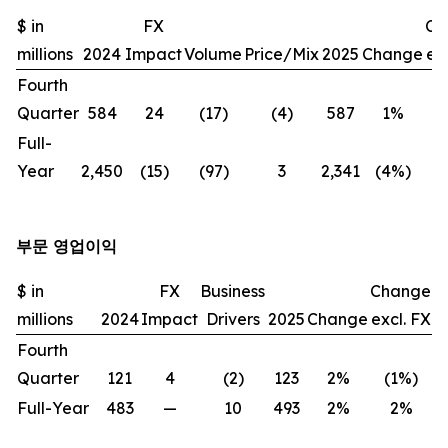
$ in
FX
Ch
millions
2024
Impact
Volume
Price/Mix
2025
Change
exc
Fourth
Quarter
584
24
(17)
(4)
587
1%
(
Full-
Year
2,450
(15)
(97)
3
2,341
(4%)
(
부문 영업이익
$ in
FX
Business
Change
millions
2024
Impact
Drivers
2025
Change
excl. FX
Fourth
Quarter
121
4
(2)
123
2%
(1%)
Full-Year
483
—
10
493
2%
2%