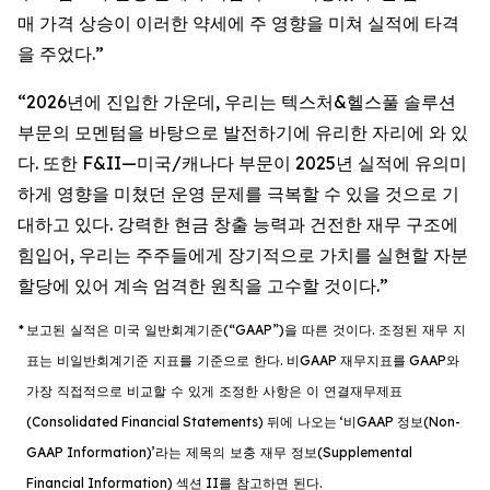
매 가격 상승이 이러한 약세에 주 영향을 미쳐 실적에 타격
을 주었다.”
“2026년에 진입한 가운데, 우리는 텍스처&헬스풀 솔루션
부문의 모멘텀을 바탕으로 발전하기에 유리한 자리에 와 있
다. 또한 F&II—미국/캐나다 부문이 2025년 실적에 유의미
하게 영향을 미쳤던 운영 문제를 극복할 수 있을 것으로 기
대하고 있다. 강력한 현금 창출 능력과 건전한 재무 구조에
힘입어, 우리는 주주들에게 장기적으로 가치를 실현할 자분
할당에 있어 계속 엄격한 원칙을 고수할 것이다.”
*
보고된
실적은
미국
일반회계기준
(“GAAP”)
을
따른
것이다
.
조정된
재무
지
표는
비일반회계기준
지표를
기준으로
한다
.
비
GAAP
재무지표를
GAAP
와
가장
직접적으로
비교할
수
있게
조정한
사항은
이
연결재무제표
(Consolidated Financial Statements)
뒤에
나오는
‘
비
GAAP
정보
(Non-
GAAP Information)’
라는
제목의
보충
재무
정보
(Supplemental
Financial Information)
섹션
II
를
참고하면
된다
.