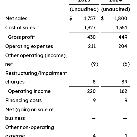
(unaudited)
(unaudited)
Net sales
$
1,757
$
1,800
Cost of sales
1,327
1,351
Gross profit
430
449
Operating expenses
211
204
Other operating (income),
net
(9
)
(6
)
Restructuring/impairment
charges
8
89
Operating income
220
162
Financing costs
9
9
Net (gain) on sale of
business
—
—
Other non-operating
expense
4
1