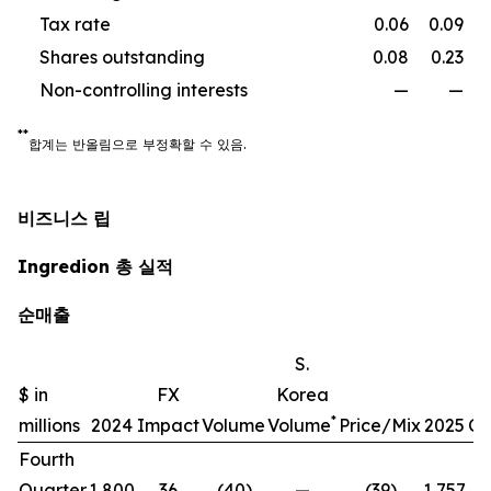
Tax rate
0.06
0.09
Shares outstanding
0.08
0.23
Non-controlling interests
—
—
**
합계는
반올림으로
부정확할
수
있음
.
비즈니스 립
Ingredion 총 실적
순매출
S.
$ in
FX
Korea
*
millions
2024
Impact
Volume
Volume
Price/Mix
2025
Ch
Fourth
Quarter
1,800
36
(40)
—
(39)
1,757