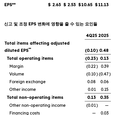
EPS**
$
2.63
$
2.53
$
10.65
$
11.13
신고 및 조정 EPS 변화에 영향을 줄 수 있는 요인들
4Q25
2025
Total items affecting adjusted
**
diluted EPS
(0.10
)
0.48
Total operating items
(0.23
)
0.13
Margin
(0.22
)
0.39
Volume
(0.10
)
(0.47
)
Foreign exchange
0.08
0.06
Other income
0.01
0.15
Total non-operating items
0.13
0.35
Other non-operating income
(0.01
)
—
Financing costs
—
0.03