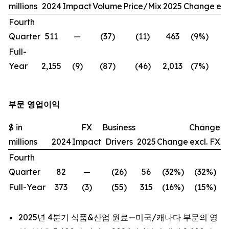
millions
2024
Impact
Volume
Price/Mix
2025
Change
exc
Fourth
Quarter
511
—
(37)
(11)
463
(9%)
(
Full-
Year
2,155
(9)
(87)
(46)
2,013
(7%)
(
부문 영업이익
$ in
FX
Business
Change
millions
2024
Impact
Drivers
2025
Change
excl. FX
Fourth
Quarter
82
—
(26)
56
(32%)
(32%)
Full-Year
373
(3)
(55)
315
(16%)
(15%)
2025년 4분기 식품&산업 원료—미국/캐나다 부문의 영