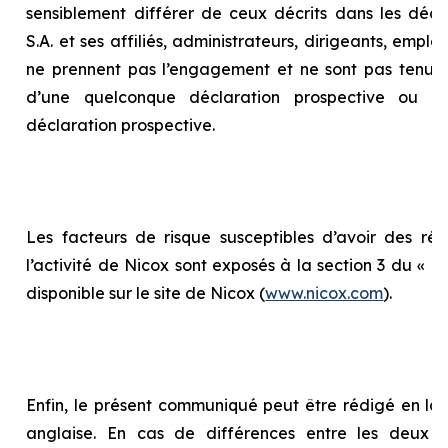
sensiblement différer de ceux décrits dans les décla
S.A. et ses affiliés, administrateurs, dirigeants, empl
ne prennent pas l’engagement et ne sont pas tenus 
d’une quelconque déclaration prospective ou d
déclaration prospective.
Les facteurs de risque susceptibles d’avoir des répe
l’activité de Nicox sont exposés à la section 3 du «
Ra
disponible sur le site de Nicox (
www.nicox.com
).
Enfin, le présent communiqué peut être rédigé en la
anglaise. En cas de différences entre les deux te