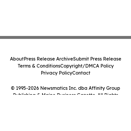
About
Press Release Archive
Submit Press Release
Terms & Conditions
Copyright/DMCA Policy
Privacy Policy
Contact
© 1995-2026 Newsmatics Inc. dba Affinity Group
Publishing & Maine Business Gazette. All Rights
Reserved.
Cookie Settings / Your Privacy Choices