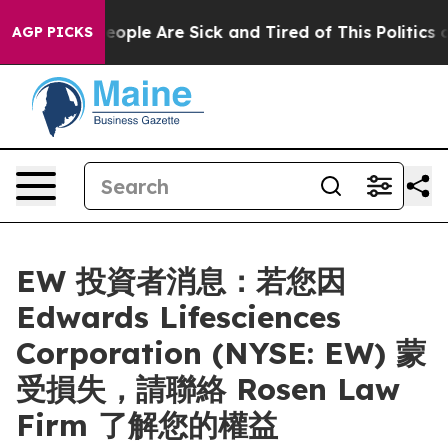
an Win: “People Are Sick and Tired of This Politics of 
AGP PICKS
EW 投資者消息：若您因
Edwards Lifesciences
Corporation (NYSE: EW) 蒙
受損失，請聯絡 Rosen Law
Firm 了解您的權益