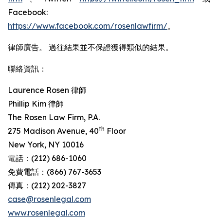
Facebook:
https://www.facebook.com/rosenlawfirm/
。
律師廣告。 過往結果並不保證獲得類似的結果。
聯絡資訊：
Laurence Rosen 律師
Phillip Kim 律師
The Rosen Law Firm, P.A.
th
275 Madison Avenue, 40
Floor
New York, NY 10016
電話：(212) 686-1060
免費電話：(866) 767-3653
傳真：(212) 202-3827
case@rosenlegal.com
www.rosenlegal.com