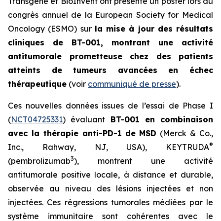
Transgene et BioInvent ont présenté un poster lors du
congrès annuel de la
European Society for Medical
Oncology
(ESMO) sur
la mise à jour des résultats
cliniques de BT-001, montrant une activité
antitumorale prometteuse chez des patients
atteints de tumeurs avancées en échec
thérapeutique
(voir
communiqué de presse
).
Ces nouvelles données issues de l’essai de Phase I
(
NCT04725331
) évaluant
BT-001 en combinaison
avec la thérapie anti-PD-1
de
MSD
(Merck & Co.,
®
Inc., Rahway, NJ, USA), KEYTRUDA
3
(pembrolizumab
), montrent une activité
antitumorale positive locale, à distance et durable,
observée au niveau des lésions injectées et non
injectées. Ces régressions tumorales médiées par le
système immunitaire sont cohérentes avec le