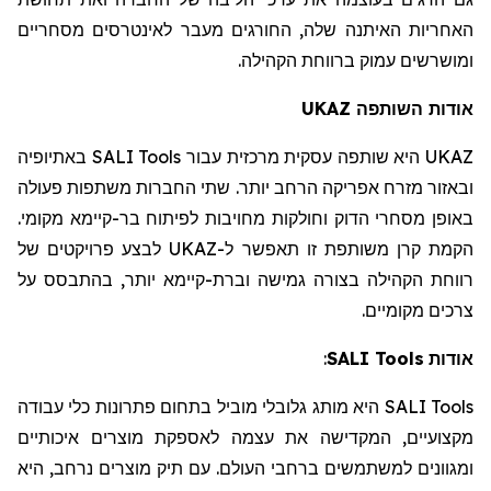
האחריות האיתנה שלה, החורגים מעבר לאינטרסים מסחריים
ומושרשים עמוק ברווחת הקהילה.
UKAZ
השותפה
אודות
באתיופיה
SALI Tools
היא שותפה עסקית מרכזית עבור
UKAZ
ובאזור מזרח אפריקה הרחב יותר. שתי החברות משתפות פעולה
באופן מסחרי הדוק וחולקות מחויבות לפיתוח בר-קיימא מקומי.
לבצע פרויקטים של
UKAZ
הקמת קרן משותפת זו תאפשר ל-
רווחת הקהילה בצורה גמישה ובר
ת
-קיימא יותר, בהתבסס על
צרכים מקומיים.
:
SALI Tools
אודות
מותג גלובלי מוביל בתחום פתרונות כלי עבודה
היא
SALI Tools
מקצועיים, המקדיש
ה
את עצמ
ה
לאספקת מוצרים איכותיים
ומגוונים למשתמשים ברחבי העולם. עם תיק מוצרים נרחב, היא