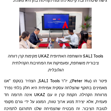
.
לתרומה לקהילות בהן היא פועלת
גישה שיטתית ובת קיימא
מקימות קרן רווחה
UKAZ
והשותפה האתיופית
SALI Tools
ציבורית משותפת, ומעמיקות את המחויבות הקהילתית
הגלובלית.
, הצהיר בטקס: "אנו
SALI Tools
, יו"ר
)
Peter Hu
(
פיטר הו
מאמינים בתוקף שהצלחה עסקית אמיתית היא חלק בלתי נפרד
אינה תרומה חד
UKAZ
מרווחת הקהילה. הקמת קרן זו עם
פעמית, אלא יצירת מנוע ארוך טווח, המונע על ידי גורם מקומי
לטובת הציבור. זה מבטיח שהצמיחה שלנו תתורגם לתמיכה