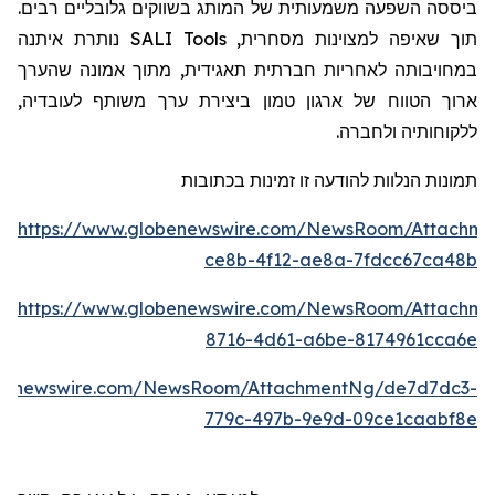
ביססה השפעה משמעותית של המותג בשווקים גלובליים רבים.
נותרת איתנה
SALI Tools
תוך שאיפה למצוינות מסחרית,
במחויבותה לאחריות חברתית תאגידית, מתוך אמונה שהערך
,
ה
ארוך הטווח של ארגון טמון ביצירת ערך משותף לעובדי
ללקוחותי
ה
ולחברה.
תמונות הנלוות להודעה זו זמינות בכתובות
https://www.globenewswire.com/NewsRoom/Attachme
ce8b-4f12-ae8a-7fdcc67ca48b
https://www.globenewswire.com/NewsRoom/Attachm
8716-4d61-a6be-8174961cca6e
obenewswire.com/NewsRoom/AttachmentNg/de7d7dc3-
779c-497b-9e9d-09ce1caabf8e