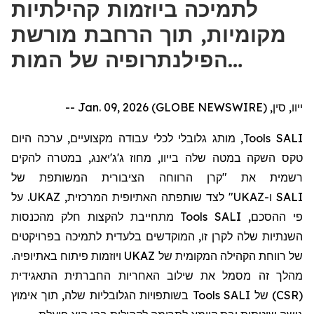
לתמיכה ביוזמות קהילתיות
מקומיות, תוך הרחבת מורשת
הפילנתרופיה של המות…
ייוו, סין, Jan. 09, 2026 (GLOBE NEWSWIRE) --
היום
כה
, מותג גלובלי לכלי עבודה מקצועיים, ער
Tools
SALI
טקס השקה במטה שלה
בייוו
, מחוז
ג'ג'יאנג
, במטרה להקים
רשמית את "
קרן הרווחה הציבורית המשותפת של
לצד שותפתה האתיופית המרכזית, UKAZ. על
"
UKAZ
ו-
SALI
מתחייבת להקצות חלק מהכנסות
Tools
פי ההסכם, SALI
השנתיות שלה לקרן זו, המוקדש
ים
בלעדית לתמיכה בפרויקטים
של רווחת הקהילה המקומית של UKAZ ויוזמות פיתוח באתיופיה.
מהלך זה מסמל את שילוב האחריות החברתית התאגידית
בשותפויות הגלובליות שלה, תוך אימוץ
Tools
(CSR) של SALI