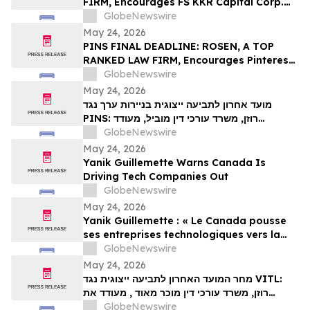
FIRM, Encourages FS KKR Capital Corp.
Investors to Secure Counsel Before
GlobeNewswire
Important Deadline in Securities Class
May 24, 2026
Action – FSK
PINS FINAL DEADLINE: ROSEN, A TOP
RANKED LAW FIRM, Encourages Pinterest,
Inc. Investors with Losses in Excess of
GlobeNewswire
$100K to Secure Counsel Before
May 24, 2026
Important May 29 Deadline in Securities
מועד אחרון לתביעה ייצוגית בניירות ערך נגד
Class Action – PINS
PINS: רוזן, משרד עורכי דין מוביל, מעודד
משקיעים ב-Pinterest, Inc עם הפסדים של יותר
GlobeNewswire
מ-100 אלף דולר לקבל ייעוץ משפטי לפני המועד
May 24, 2026
החשוב ב-29 במאי בתביעה ייצוגית לניירות ערך –
Yanik Guillemette Warns Canada Is
PIN…
Driving Tech Companies Out
GlobeNewswire
May 24, 2026
Yanik Guillemette : « Le Canada pousse
ses entreprises technologiques vers la
sortie »
GlobeNewswire
May 24, 2026
מחר המועד האחרון לתביעה ייצוגית נגד VITL:
רוזן, משרד עורכי דין מוכר מאוד , מעודד את
משקיעי Vital Farms, Inc עם הפסדים של יותר
GlobeNewswire