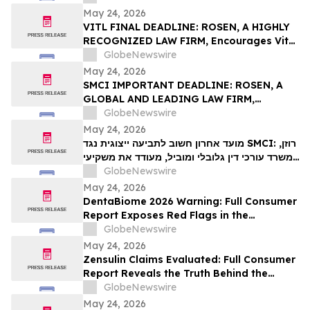
מ-100 אלף דולר לקבל ייעוץ משפטי לפני המועד
May 24, 2026
האחרון החשוב ב-26 במאי בתביעה ייצוגית
VITL FINAL DEADLINE: ROSEN, A HIGHLY
בניירות ערך שהוגשה לראשונה על ידי המשרד–
RECOGNIZED LAW FIRM, Encourages Vital
VIT…
Farms, Inc. Investors with Losses in
GlobeNewswire
Excess of $100K to Secure Counsel Before
May 24, 2026
Important May 26 Deadline in Securities
SMCI IMPORTANT DEADLINE: ROSEN, A
Class Action First Filed by the Firm - VITL
GLOBAL AND LEADING LAW FIRM,
Encourages Super Micro Computer, Inc.
GlobeNewswire
Investors with Losses in Excess of $100K
May 24, 2026
to Secure Counsel Before Important May
מועד אחרון חשוב לתביעה ייצוגית נגד SMCI: רוזן,
26 Deadline in Securities Class Action –
משרד עורכי דין גלובלי ומוביל, מעודד את משקיעי
SMCI
Super Micro Computer, Inc עם הפסדים של
GlobeNewswire
יותר מ-100 אלף דולר לקבל ייעוץ משפטי לפני
May 24, 2026
המועד החשוב ב-26 במאי בתביעה ייצוגית לניירות
DentaBiome 2026 Warning: Full Consumer
ערך – SMC…
Report Exposes Red Flags in the
Counterfeit Oral Supplement Market
GlobeNewswire
May 24, 2026
Zensulin Claims Evaluated: Full Consumer
Report Reveals the Truth Behind the
"Sugar Destroyer" Herb
GlobeNewswire
May 24, 2026