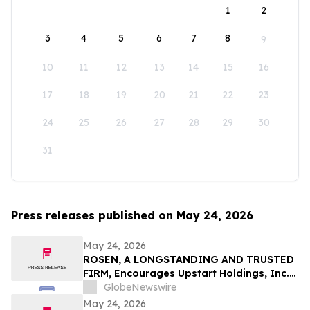
1
2
3
4
5
6
7
8
9
10
11
12
13
14
15
16
17
18
19
20
21
22
23
24
25
26
27
28
29
30
31
Press releases published on May 24, 2026
May 24, 2026
ROSEN, A LONGSTANDING AND TRUSTED
FIRM, Encourages Upstart Holdings, Inc.
Investors to Secure Counsel Before
GlobeNewswire
Important Deadline in Securities Class
May 24, 2026