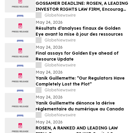
Action – UPST
GOSSAMER DEADLINE: ROSEN, A LEADING
INVESTOR RIGHTS LAW FIRM, Encourages
Gossamer Bio, Inc. Investors with Losses
GlobeNewswire
in Excess of $100K to Secure Counsel
May 24, 2026
Before Important Deadline in Securities
Résultats d’analyses finaux de Golden
Class Action – GOSS
Eye avant la mise à jour des ressources
GlobeNewswire
May 24, 2026
Final assays for Golden Eye ahead of
Resource Update
GlobeNewswire
May 24, 2026
Yanik Guillemette: “Our Regulators Have
Completely Lost the Plot”
GlobeNewswire
May 24, 2026
Yanik Guillemette dénonce la dérive
réglementaire du numérique au Canada
GlobeNewswire
May 24, 2026
ROSEN, A RANKED AND LEADING LAW